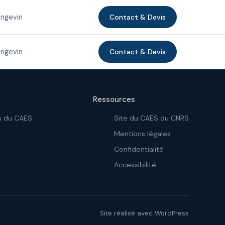
angevin
Contact & Devis
angevin
Contact & Devis
Ressources
s du CAES
Site du CAES du CNRS
Mentions légales
Confidentialité
Accessibilité
Site réalisé avec WordPress