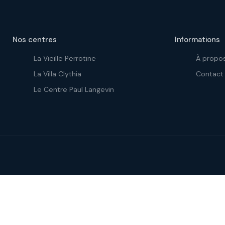
Nos centres
Informations
La Vieille Perrotine
À propo
La Villa Clythia
Contact
Le Centre Paul Langevin