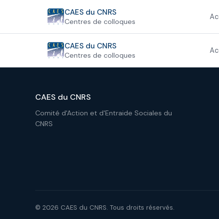
Aller
CAES du CNRS
Ac
au
Centres de colloques
contenu
CAES du CNRS
Ac
Centres de colloques
CAES du CNRS
Comité d'Action et d'Entraide Sociales du
CNRS
© 2026 CAES du CNRS. Tous droits réservés.