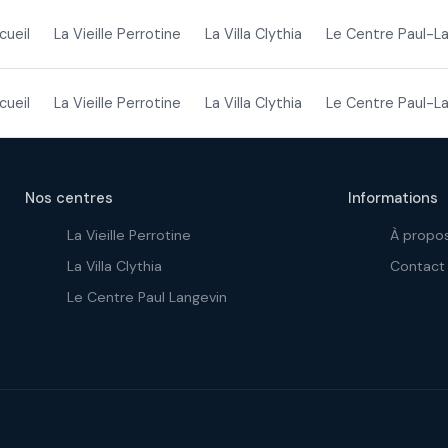
cueil
La Vieille Perrotine
La Villa Clythia
Le Centre Paul-L
cueil
La Vieille Perrotine
La Villa Clythia
Le Centre Paul-L
Nos centres
Informations
La Vieille Perrotine
À propo
La Villa Clythia
Contact
Le Centre Paul Langevin